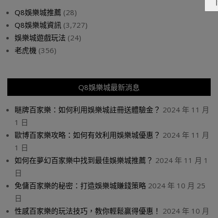
Q8娛樂城推薦
(28)
Q8娛樂城資訊
(3,727)
娛樂城遊戲玩法
(24)
老虎機
(356)
Q8娛樂城最新消息
瞇牌百家樂：如何利用娛樂城註冊送體驗金？
2024 年 11 月
1 日
歐博百家樂攻略：如何有效利用娛樂城優惠？
2024 年 11 月
1 日
如何在夢幻百家樂中找到最佳娛樂城推薦？
2024 年 11 月 1
日
免傭百家樂的秘密：打造娛樂城賺錢策略
2024 年 10 月 25
日
性感百家樂的玩法技巧，教你輕鬆贏得優惠！
2024 年 10 月