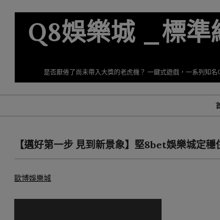
Skip
to
Q8娛樂城 _標
content
是否厭倦了尚未帶入大獎的老虎機？ 一鍵式遊戲，一系列知名
【邁好第一步 見到新景象】堅8bet娛樂城定
歐博娛樂城