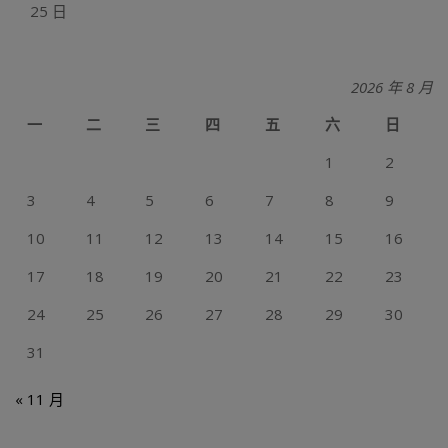
25 日
2026 年 8 月
一
二
三
四
五
六
日
1
2
3
4
5
6
7
8
9
10
11
12
13
14
15
16
17
18
19
20
21
22
23
24
25
26
27
28
29
30
31
« 11 月