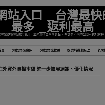
準網站入口 _台灣最快
最多 _返利最高
Q8娛樂城遊戲供您使用，並來贏得豐厚的獎品。 有許多不同的型號可供您選
首頁
Q8娛樂城資訊
Q8娛樂城推薦
娛樂城遊戲玩法
老虎
Primary
Navigation
Menu
穩住外貿外資根本盤 進一步擴展凋謝、優化情況