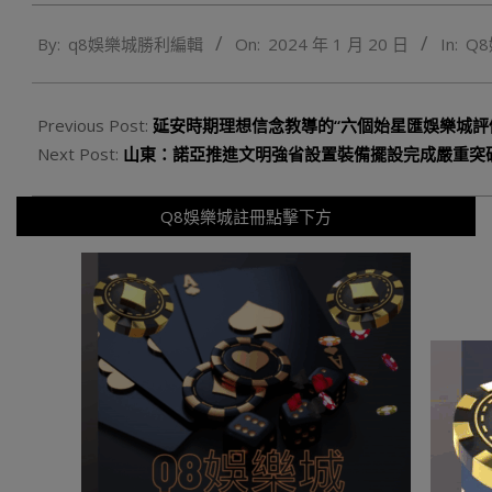
2024-
By:
q8娛樂城勝利編輯
On:
2024 年 1 月 20 日
In:
Q
01-
20
Previous Post:
延安時期理想信念教導的“六個始星匯娛樂城評
Next Post:
山東：諾亞推進文明強省設置裝備擺設完成嚴重突
Q8娛樂城註冊點擊下方