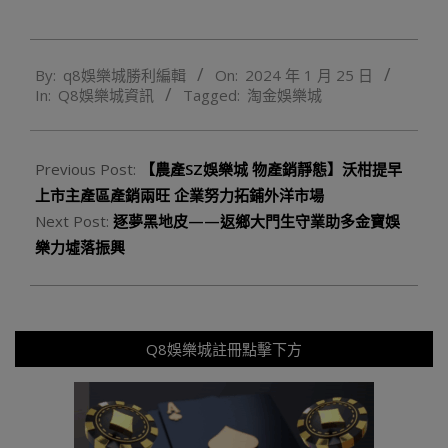
2024-
By:
q8娛樂城勝利編輯
On:
2024 年 1 月 25 日
01-
In:
Q8娛樂城資訊
Tagged:
淘金娛樂城
25
Previous Post:
【農產SZ娛樂城 物產銷靜態】沃柑提早
上市主產區產銷兩旺 企業努力拓鋪外洋市場
Next Post:
逐夢黑地皮——返鄉大門生守業助多金寶娛
樂力墟落振興
Q8娛樂城註冊點擊下方