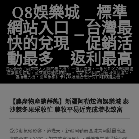
Skip
Q8娛樂城 _標準
to
content
網站入口 _台灣最
快的兌現 _促銷活
動最多 _返利最高
是否厭倦了尚未帶入大獎的老虎機？ 一鍵式遊戲，一系列知名Q8娛樂城
遊戲供您使用，並來贏得豐厚的獎品。 有許多不同的型號可供您選擇，
包括老虎機，國際象棋和卡片以及適合您所有口味的捕魚機。
Primary
Navigation
【農產物產銷靜態】新疆阿勒炫海娛樂城 泰
Menu
沙棘冬果采收忙 農牧平易近完成增收致富
受冷潮氣候影響，這幾天，新疆阿勒泰區域青河縣最高溫
度降至零下38℃，如許的高溫氣候，偏偏為當地采摘沙棘