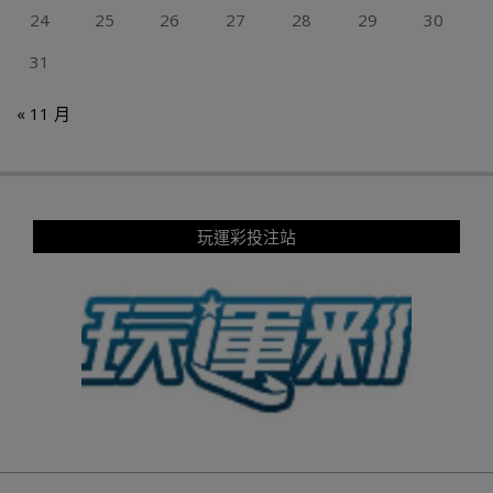
24
25
26
27
28
29
30
31
« 11 月
玩運彩投注站