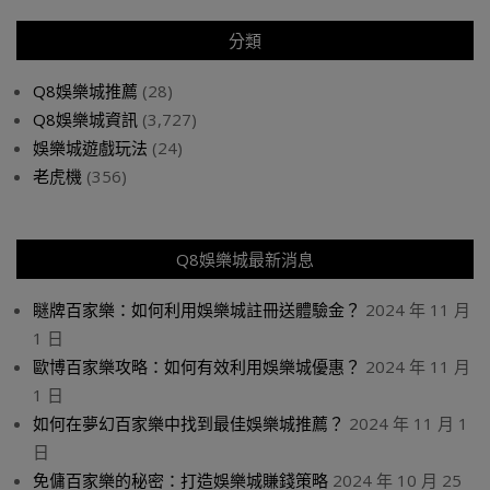
分類
Q8娛樂城推薦
(28)
Q8娛樂城資訊
(3,727)
娛樂城遊戲玩法
(24)
老虎機
(356)
Q8娛樂城最新消息
瞇牌百家樂：如何利用娛樂城註冊送體驗金？
2024 年 11 月
1 日
歐博百家樂攻略：如何有效利用娛樂城優惠？
2024 年 11 月
1 日
如何在夢幻百家樂中找到最佳娛樂城推薦？
2024 年 11 月 1
日
免傭百家樂的秘密：打造娛樂城賺錢策略
2024 年 10 月 25