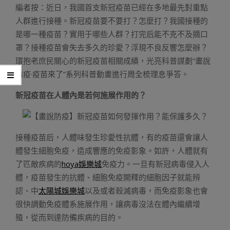
編者按：近日，我國首支新冠疫苗已經在多地最先對重點
人群進行接種。新冠疫苗要不要打？怎麼打？我國接種的
是哪一種疫苗？實用于哪些人群？打完后能不克不及摘口
罩？接種疫苗會失去多久的珍愛？浮現不良反響怎麼辦？
環抱老庶民關心的新冠疫苗相關成績，光亮科普謀劃“畫說
防疫·疫苗來了”系列科普動畫進行周全梳理息爭答。
新冠疫苗在人體內是若何施展作用的？
接種疫苗后，人體味發生珍愛性抗體，有的疫苗還會讓人
體發生細胞免疫，造成響應的免疫影象。如許，人體就有
了匹敵疾病的
hoya娛樂城
免疫力。一旦有新冠病毒侵入人
體，疫苗發生的抗體、細胞免疫開釋的細胞因子就能辨
認、中
太陽城娛樂城
以及或者殺滅病毒，而免疫影象也會
很快調動免疫體系施展作用，讓病毒沒法在體內繼續增
殖，從而到達防備疾病的目的。