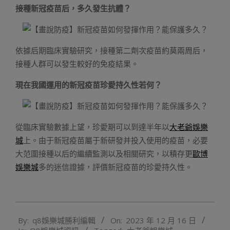
接種新冠疫苗后，多久發生抗體？
依據后期臨床實驗研究，接種第二劑次疫苗約莫兩周后，
接種人群可以發生較好的免疫結果。
現在我國運用的新冠疫苗珍愛持久性若何？
從臨床實驗數據上望，珍愛期可以到達半年以
大老爺娛樂
城
上。由于新冠疫苗屬于新研發并投入使用的疫苗，必要
大范圍接種以后的繼續監測以及相關研究，以積存更
歐博
娛樂城
多的迷信證據，評價新冠疫苗的珍愛持久性。
2023-
By:
q8娛樂城勝利編輯
On:
2023 年 12 月 16 日
12-