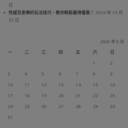
日
性感百家樂的玩法技巧，教你輕鬆贏得優惠！
2024 年 10 月
25 日
2026 年 8 月
一
二
三
四
五
六
日
1
2
3
4
5
6
7
8
9
10
11
12
13
14
15
16
17
18
19
20
21
22
23
24
25
26
27
28
29
30
31