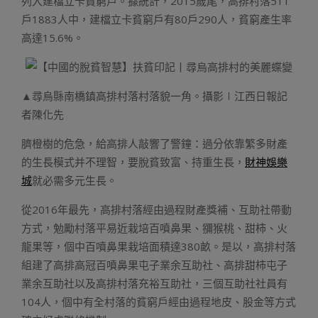
列入建檔立卡貧窮戶。據統計，2015歲尾，高排村落511
戶1883人中，建檔立卡貧窮戶有80戶290人，貧窮產生率
高達15.6%。
▲尋烏縣南橋鎮高排村落村落貌一角。攝影∣江西日報記
者陳化先
臍橙樹的危急，給高排人敲響了警鐘：過分依靠繁多財產
的生長模式并不理智，要脫貧致富、持重生長，
財神娛樂
城
就必需多元生長。
從2016年最先，高排村落經由過程財產獎補、互助社帶動
方式，勉勵村落平易近栽培百噴鼻果、獼猴桃、甜柿、火
龍果等，個中百噴鼻果栽培面積達380畝。是以，高排村落
組建了高排高冠百噴鼻果屯子業余互助社、高排甜柿屯子
業余互助社以及高排村落充裕互助社，三個互助社社員有
104人，個中有全村落的貧窮戶經由過程地皮、股金等方式